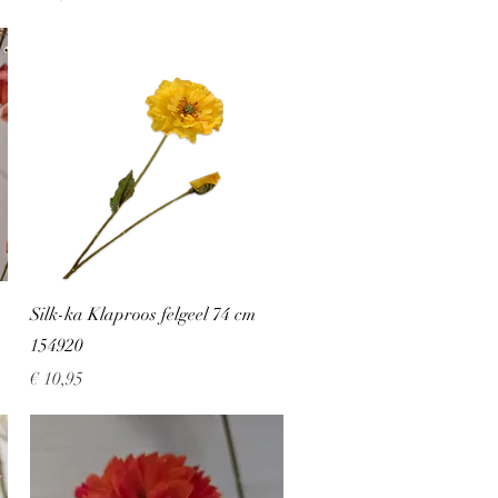
Snel overzicht
Silk-ka Klaproos felgeel 74 cm
154920
Prijs
€ 10,95