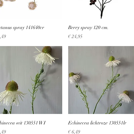
Snel overzicht
Snel overzicht
atanus spray 141640cr
Berry spray 120 cm.
js
Prijs
8,49
€ 24,95
Snel overzicht
Snel overzicht
hinecea wit 130551 WI
Echinecea lichtroze 130551lr
js
Prijs
6,49
€ 6,49