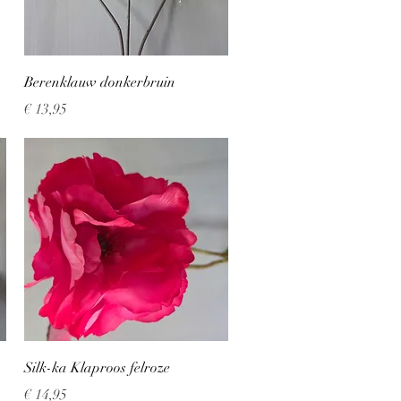
Snel overzicht
Berenklauw donkerbruin
Prijs
€ 13,95
Snel overzicht
Silk-ka Klaproos felroze
Prijs
€ 14,95