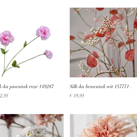
Snel overzicht
Snel overzicht
lk-ka pioentak roze 149287
Silk-ka bessentak wit 157771 .
js
Prijs
12,95
€ 19,95