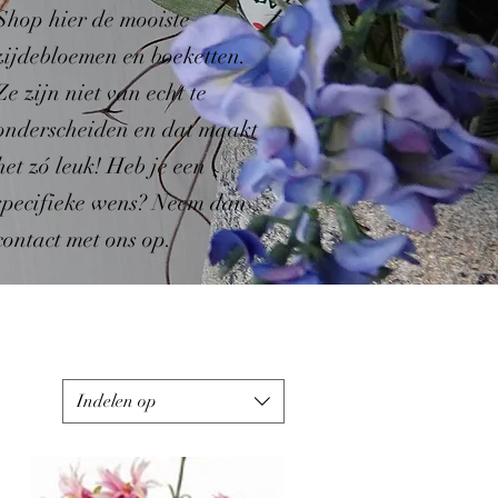
Shop hier de mooiste
zijdebloemen en boeketten.
Ze zijn niet van echt te
onderscheiden en dat maakt
het zó leuk! Heb je een
specifieke wens? Neem dan
contact met ons op.
Indelen op