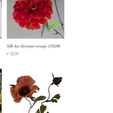
Snel overzicht
Silk-ka chrysant oranje 159290
Prijs
€ 12,95