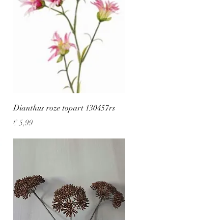
Snel overzicht
Dianthus roze topart 130457rs
Prijs
€ 5,99