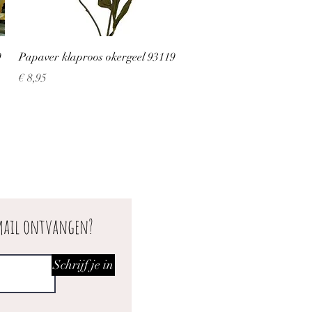
Snel overzicht
9
Papaver klaproos okergeel 93119
Prijs
€ 8,95
 mail ontvangen?
Schrijf je in