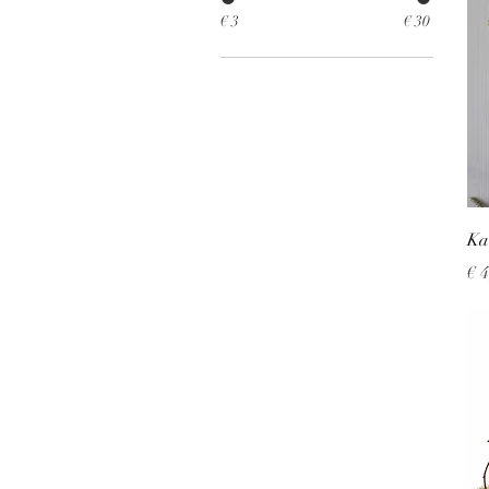
€ 3
€ 30
Ka
Pri
€ 