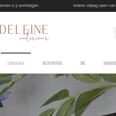
binnen 2-3 werkdagen
Iedere vrijdag open van 
Zijdebloemen
Vazen/potterie
SALE
Inspirati