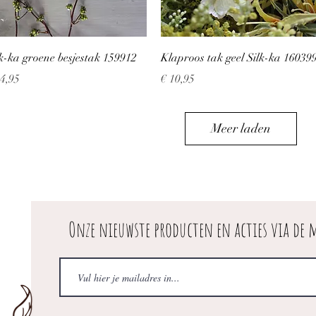
Snel overzicht
Snel overzicht
lk-ka groene besjestak 159912
Klaproos tak geel Silk-ka 16039
js
Prijs
24,95
€ 10,95
Meer laden
Onze nieuwste producten en acties via de