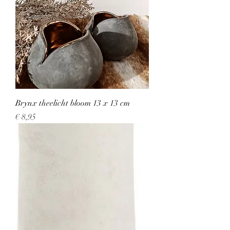
Brynx theelicht bloom 13 x 13 cm
Prijs
€ 8,95