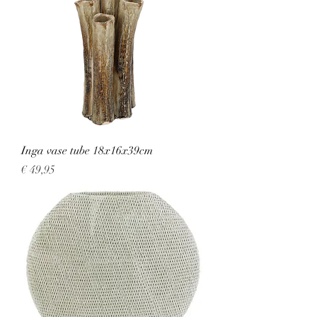
Inga vase tube 18x16x39cm
Prijs
€ 49,95