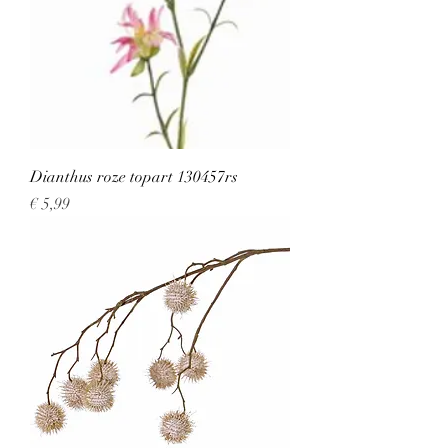
Dianthus roze topart 130457rs
Prijs
€ 5,99