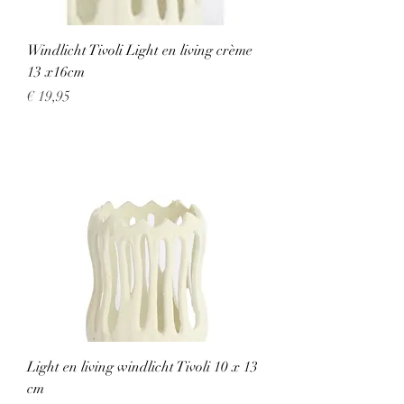
Windlicht Tivoli Light en living crème
13 x16cm
Prijs
€ 19,95
Light en living windlicht Tivoli 10 x 13
cm