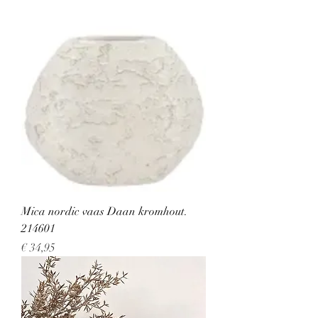
Mica nordic vaas Daan kromhout.
214601
Prijs
€ 34,95