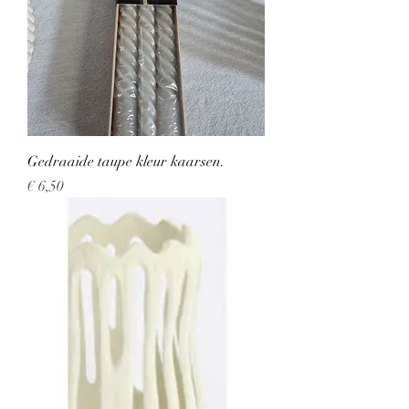
Gedraaide taupe kleur kaarsen.
Prijs
€ 6,50