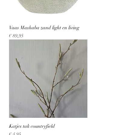
Vaas Mashaba zand light en living
Prijs
€ 89,95
Katjes tak countryfield
Prijs
€ 4,95