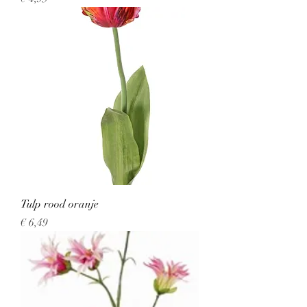
Tulp rood oranje
Prijs
€ 6,49