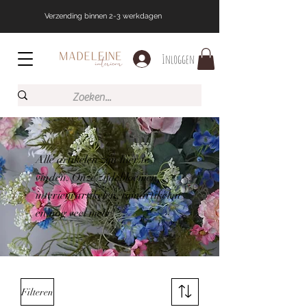
Verzending binnen 2-3 werkdagen
Inloggen
Alle artikelen zijn hier te
vinden. Onze zijdebloemen,
interieurartikelen, tuinartikelen
en nog veel meer!
Filteren