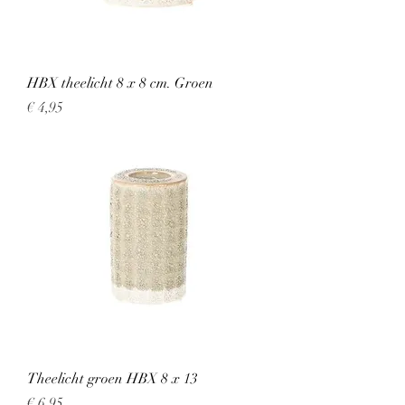
HBX theelicht 8 x 8 cm. Groen
Prijs
€ 4,95
Theelicht groen HBX 8 x 13
Prijs
€ 6,95