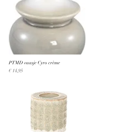
PTMD vaasje Cyro crème
Prijs
€ 14,95