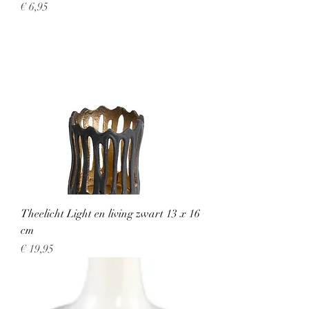
Prijs
€ 6,95
Theelicht Light en living zwart 13 x 16
cm
Prijs
€ 19,95