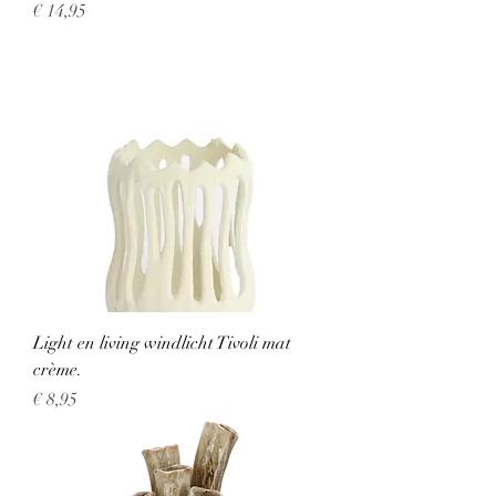
Prijs
€ 14,95
Light en living windlicht Tivoli mat
crème.
Prijs
€ 8,95