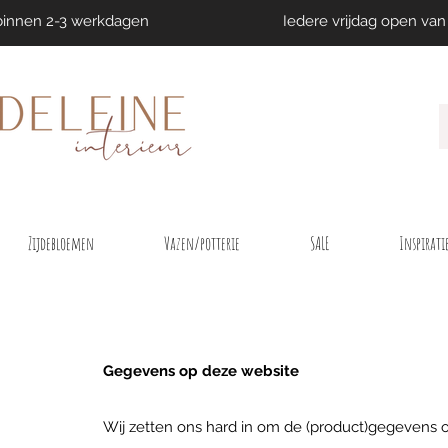
binnen 2-3 werkdagen
Iedere vrijdag open van 
Zijdebloemen
Vazen/potterie
SALE
Inspirati
Gegevens op deze website
Wij zetten ons hard in om de (product)gegevens 