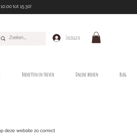
10.00 tot 15.30!
Inloggen
e
Boeketten en toeven
Online boeken
Blog
op deze website zo correct