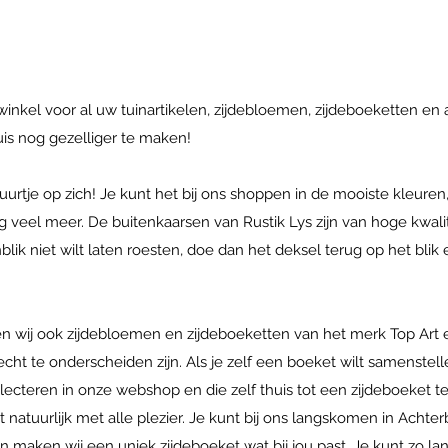
 winkel voor al uw tuinartikelen, zijdebloemen, zijdeboeketten en
uis nog gezelliger te maken!
urtje op zich! Je kunt het bij ons shoppen in de mooiste kleuren,
 veel meer. De buitenkaarsen van Rustik Lys zijn van hoge kwali
tenblik niet wilt laten roesten, doe dan het deksel terug op het bl
en wij ook zijdebloemen en zijdeboeketten van het merk Top Art
ht te onderscheiden zijn. Als je zelf een boeket wilt samenstell
cteren in onze webshop en die zelf thuis tot een zijdeboeket te s
 natuurlijk met alle plezier. Je kunt bij ons langskomen in Achte
an maken wij een uniek zijdeboeket wat bij jou past. Je kunt zo l