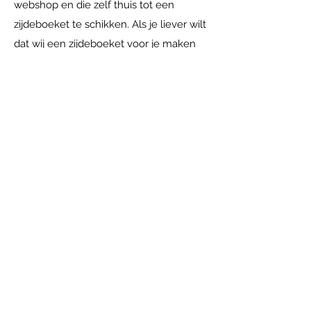
webshop en die zelf thuis tot een
zijdeboeket te schikken. Als je liever wilt
dat wij een zijdeboeket voor je maken
doen wij dat natuurlijk met alle plezier.
Je kunt bij ons langskomen in
Achterberg. Daar kijken we samen naar
je wensen en je interieur, op basis
daarvan maken wij een uniek
zijdeboeket wat bij jou past. Je kunt zo
lang gaan genieten van jouw
zijdeboeket. Onze tip: kies neutrale
(blad)takken en wissel per seizoen met
zijdebloemen! Zo heb je het hele jaar
door volop plezier van jouw
zijdebloemen en heb je een unieke
blikvanger in huis. In onze online winkel