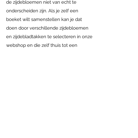
de zijdebloemen niet van echt te
onderscheiden zijn. Als je zelf een
boeket wilt samenstellen kan je dat
doen door verschillende zijdebloemen
en zijdebladtakken te selecteren in onze
webshop en die zelf thuis tot een
zijdeboeket te schikken. Als je liever wilt
dat wij een zijdeboeket voor je maken
doen wij dat natuurlijk met alle plezier.
Je kunt bij ons langskomen in
Achterberg. Daar kijken we samen naar
je wensen en je interieur, op basis
daarvan maken wij een uniek
zijdeboeket wat bij jou past. Je kunt zo
lang gaan genieten van jouw
zijdeboeket. Onze tip: kies neutrale