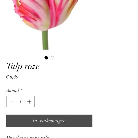
Tulp roze
Prijs
€ 6,49
Aantal
*
In winkelwagen