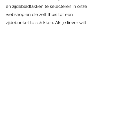
en zijdebladtakken te selecteren in onze
webshop en die zelf thuis tot een
zijdeboeket te schikken. Als je liever wilt
dat wij een zijdeboeket voor je maken
doen wij dat natuurlijk met alle plezier.
Je kunt bij ons langskomen in
Achterberg. Daar kijken we samen naar
je wensen en je interieur, op basis
daarvan maken wij een uniek
zijdeboeket wat bij jou past. Je kunt zo
lang gaan genieten van jouw
zijdeboeket. Onze tip: kies neutrale
(blad)takken en wissel per seizoen met
zijdebloemen! Zo heb je het hele jaar
door volop plezier van jouw
zijdebloemen en heb je een unieke