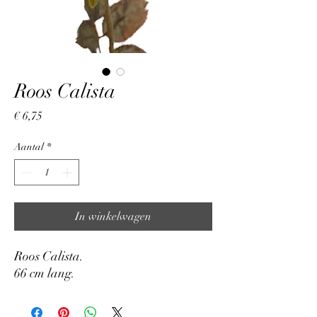
Roos Calista
Prijs
€ 6,75
Aantal
*
In winkelwagen
Roos Calista.
66 cm lang.