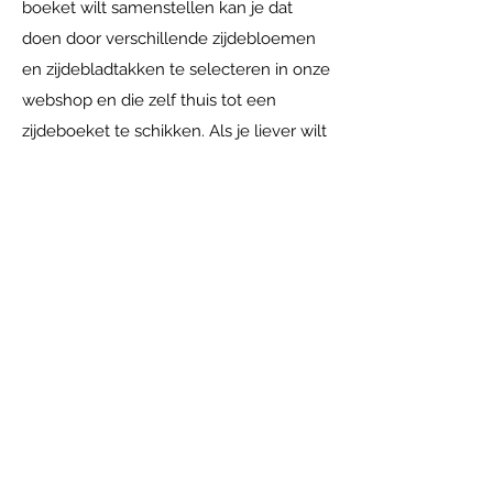
boeket wilt samenstellen kan je dat
doen door verschillende zijdebloemen
en zijdebladtakken te selecteren in onze
webshop en die zelf thuis tot een
zijdeboeket te schikken. Als je liever wilt
dat wij een zijdeboeket voor je maken
doen wij dat natuurlijk met alle plezier.
Je kunt bij ons langskomen in
Achterberg. Daar kijken we samen naar
je wensen en je interieur, op basis
daarvan maken wij een uniek
zijdeboeket wat bij jou past. Je kunt zo
lang gaan genieten van jouw
zijdeboeket. Onze tip: kies neutrale
(blad)takken en wissel per seizoen met
zijdebloemen! Zo heb je het hele jaar