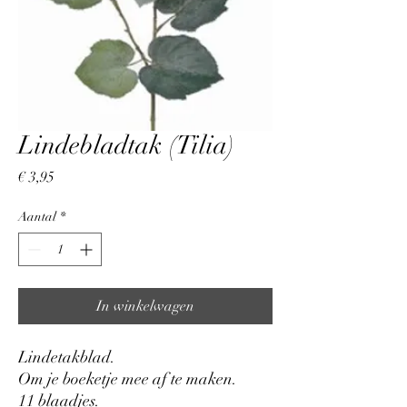
Lindebladtak (Tilia)
Prijs
€ 3,95
Aantal
*
In winkelwagen
Lindetakblad.
Om je boeketje mee af te maken.
11 blaadjes.