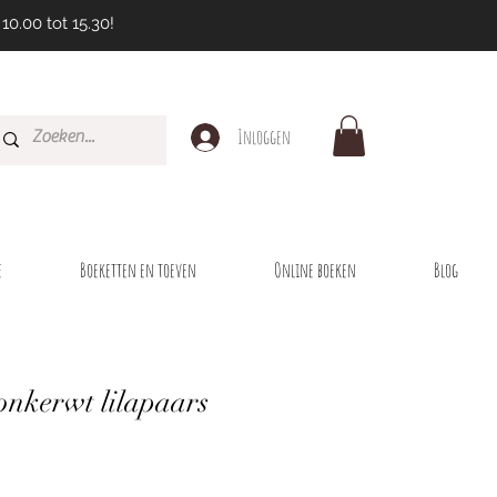
10.00 tot 15.30!
Inloggen
e
Boeketten en toeven
Online boeken
Blog
onkerwt lilapaars