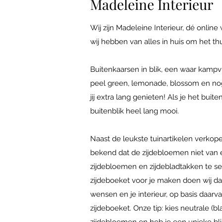
Madeleine Interieur
Wij zijn Madeleine Interieur, dé online
wij hebben van alles in huis om het th
Buitenkaarsen in blik, een waar kampvu
peel green, lemonade, blossom en nog
jij extra lang genieten! Als je het bui
buitenblik heel lang mooi.
Naast de leukste tuinartikelen verkop
bekend dat de zijdebloemen niet van ec
zijdebloemen en zijdebladtakken te sele
zijdeboeket voor je maken doen wij dat
wensen en je interieur, op basis daarv
zijdeboeket. Onze tip: kies neutrale (
zijdebloemen en heb je een unieke blikva