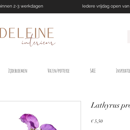
binnen 2-3 werkdagen
Iedere vrijdag open van 
Zijdebloemen
Vazen/potterie
SALE
Inspirati
Lathyrus pr
Prijs
€ 5,50