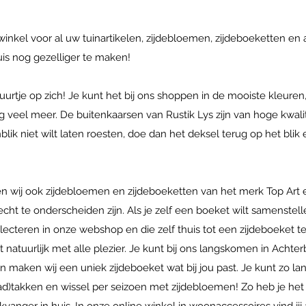
 winkel voor al uw tuinartikelen, zijdebloemen, zijdeboeketten en
uis nog gezelliger te maken!
urtje op zich! Je kunt het bij ons shoppen in de mooiste kleuren,
 veel meer. De buitenkaarsen van Rustik Lys zijn van hoge kwali
tenblik niet wilt laten roesten, doe dan het deksel terug op het bl
en wij ook zijdebloemen en zijdeboeketten van het merk Top Art
ht te onderscheiden zijn. Als je zelf een boeket wilt samenstell
cteren in onze webshop en die zelf thuis tot een zijdeboeket te s
 natuurlijk met alle plezier. Je kunt bij ons langskomen in Achte
an maken wij een uniek zijdeboeket wat bij jou past. Je kunt zo l
blad)takken en wissel per seizoen met zijdebloemen! Zo heb je het
nger in huis. In onze online winkel in woonaccessoires vind jij alt