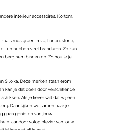
 andere interieur accessoires. Kortom,
 zoals mos groen, roze, linnen, stone,
teit en hebben veel branduren. Zo kun
ik en berg hem binnen op. Zo hou je je
 en Silk-ka. Deze merken staan erom
en kan je dat doen door verschillende
chikken. Als je liever wilt dat wij een
rberg. Daar kijken we samen naar je
ang gaan genieten van jouw
 hele jaar door volop plezier van jouw
ijd iets wat bij je past.