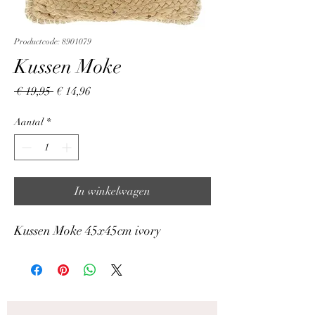
Productcode: 8901079
Kussen Moke
Normale
Verkoopprijs
 € 19,95 
€ 14,96
prijs
Aantal
*
In winkelwagen
Kussen Moke 45x45cm ivory