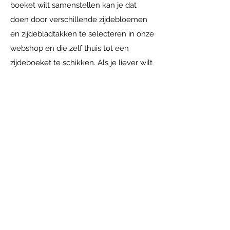
boeket wilt samenstellen kan je dat
doen door verschillende zijdebloemen
en zijdebladtakken te selecteren in onze
webshop en die zelf thuis tot een
zijdeboeket te schikken. Als je liever wilt
dat wij een zijdeboeket voor je maken
doen wij dat natuurlijk met alle plezier.
Je kunt bij ons langskomen in
Achterberg. Daar kijken we samen naar
je wensen en je interieur, op basis
daarvan maken wij een uniek
zijdeboeket wat bij jou past. Je kunt zo
lang gaan genieten van jouw
zijdeboeket. Onze tip: kies neutrale
(blad)takken en wissel per seizoen met
zijdebloemen! Zo heb je het hele jaar