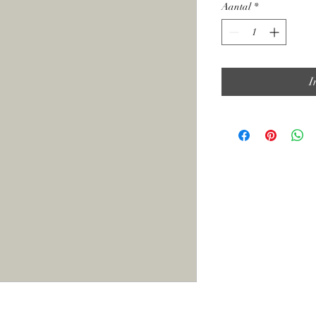
Aantal
*
I