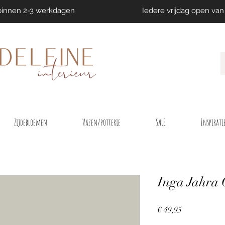
binnen 2-3 werkdagen
Iedere vrijdag open van 
Zijdebloemen
Vazen/potterie
SALE
Inspirati
Inga Jahra 
Prijs
€ 49,95