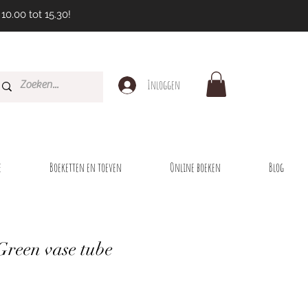
10.00 tot 15.30!
Inloggen
e
Boeketten en toeven
Online boeken
Blog
Green vase tube