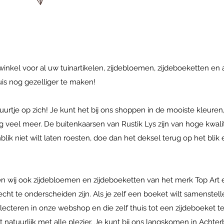
 winkel voor al uw tuinartikelen, zijdebloemen, zijdeboeketten en
uis nog gezelliger te maken!
urtje op zich! Je kunt het bij ons shoppen in de mooiste kleuren,
 veel meer. De buitenkaarsen van Rustik Lys zijn van hoge kwali
tenblik niet wilt laten roesten, doe dan het deksel terug op het bl
en wij ook zijdebloemen en zijdeboeketten van het merk Top Art
ht te onderscheiden zijn. Als je zelf een boeket wilt samenstell
cteren in onze webshop en die zelf thuis tot een zijdeboeket te s
 natuurlijk met alle plezier. Je kunt bij ons langskomen in Achte