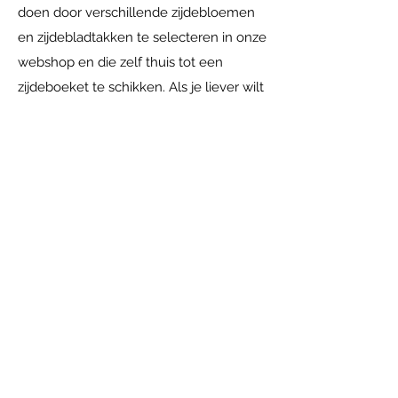
doen door verschillende zijdebloemen
en zijdebladtakken te selecteren in onze
webshop en die zelf thuis tot een
zijdeboeket te schikken. Als je liever wilt
dat wij een zijdeboeket voor je maken
doen wij dat natuurlijk met alle plezier.
Je kunt bij ons langskomen in
Achterberg. Daar kijken we samen naar
je wensen en je interieur, op basis
daarvan maken wij een uniek
zijdeboeket wat bij jou past. Je kunt zo
lang gaan genieten van jouw
zijdeboeket. Onze tip: kies neutrale
(blad)takken en wissel per seizoen met
zijdebloemen! Zo heb je het hele jaar
door volop plezier van jouw