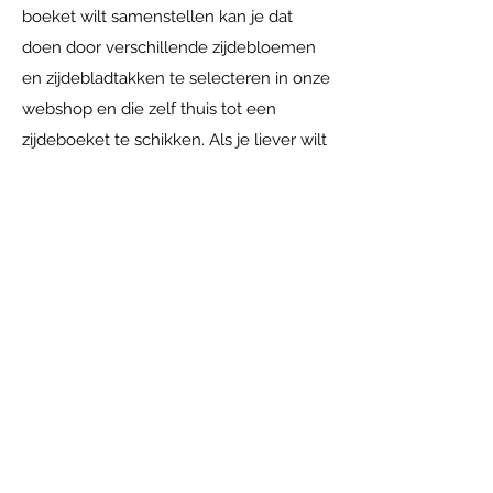
boeket wilt samenstellen kan je dat
doen door verschillende zijdebloemen
en zijdebladtakken te selecteren in onze
webshop en die zelf thuis tot een
zijdeboeket te schikken. Als je liever wilt
dat wij een zijdeboeket voor je maken
doen wij dat natuurlijk met alle plezier.
Je kunt bij ons langskomen in
Achterberg. Daar kijken we samen naar
je wensen en je interieur, op basis
daarvan maken wij een uniek
zijdeboeket wat bij jou past. Je kunt zo
lang gaan genieten van jouw
zijdeboeket. Onze tip: kies neutrale
(blad)takken en wissel per seizoen met
zijdebloemen! Zo heb je het hele jaar