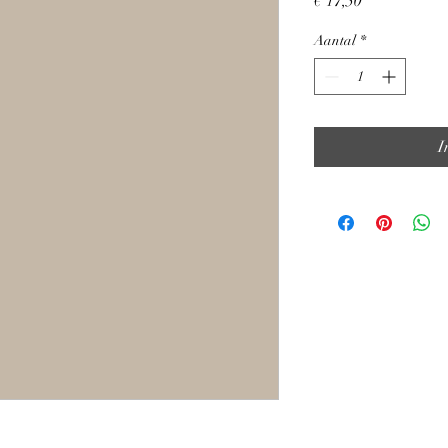
€ 17,50
Aantal
*
I