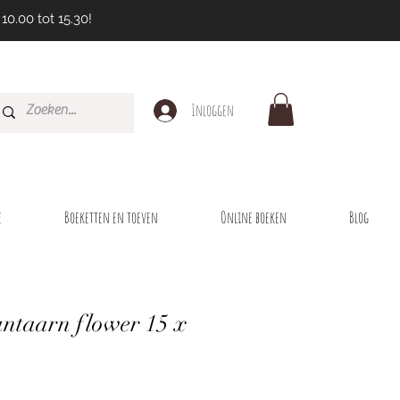
10.00 tot 15.30!
Inloggen
e
Boeketten en toeven
Online boeken
Blog
antaarn flower 15 x