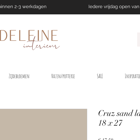
binnen 2-3 werkdagen
Iedere vrijdag open van 
Zijdebloemen
Vazen/potterie
SALE
Inspirati
Cruz sand l
18 x 27
Prijs