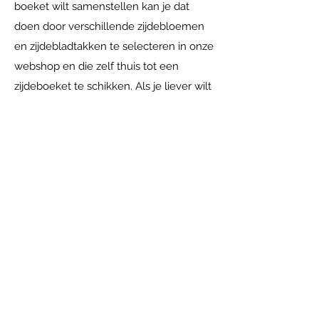
boeket wilt samenstellen kan je dat
doen door verschillende zijdebloemen
en zijdebladtakken te selecteren in onze
webshop en die zelf thuis tot een
zijdeboeket te schikken. Als je liever wilt
dat wij een zijdeboeket voor je maken
doen wij dat natuurlijk met alle plezier.
Je kunt bij ons langskomen in
Achterberg. Daar kijken we samen naar
je wensen en je interieur, op basis
daarvan maken wij een uniek
zijdeboeket wat bij jou past. Je kunt zo
lang gaan genieten van jouw
zijdeboeket. Onze tip: kies neutrale
(blad)takken en wissel per seizoen met
zijdebloemen! Zo heb je het hele jaar