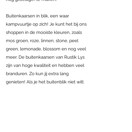
Buitenkaarsen in blik, een waar
kampvuurtje op zich! Je kunt het bij ons
shoppen in de mooiste kleuren, zoals
mos groen, roze, linnen, stone, peel
green, lemonade, blossom en nog veel
meer. De buitenkaarsen van Rustik Lys
zijn van hoge kwaliteit en hebben veel
branduren. Zo kun jij extra lang
genieten! Als je het buitenblik niet wilt
laten roesten, doe dan het deksel terug
op het blik en berg hem binnen op. Zo
hou je je buitenblik heel lang mooi.
Naast de leukste tuinartikelen verkopen
wij ook zijdebloemen en zijdeboeketten