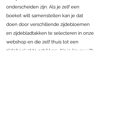
onderscheiden zijn. Als je zelf een
boeket wilt samenstellen kan je dat
doen door verschillende zijdebloemen
en zijdebladtakken te selecteren in onze
webshop en die zelf thuis tot een
zijdeboeket te schikken. Als je liever wilt
dat wij een zijdeboeket voor je maken
doen wij dat natuurlijk met alle plezier.
Je kunt bij ons langskomen in
Achterberg. Daar kijken we samen naar
je wensen en je interieur, op basis
daarvan maken wij een uniek
zijdeboeket wat bij jou past. Je kunt zo
lang gaan genieten van jouw
zijdeboeket. Onze tip: kies neutrale
(blad)takken en wissel per seizoen met